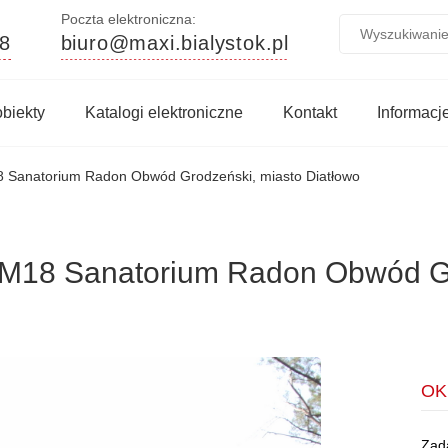
Poczta elektroniczna:
8
biuro@maxi.bialystok.pl
biekty
Katalogi elektroniczne
Kontakt
Informacj
8 Sanatorium Radon Obwód Grodzeński, miasto Diatłowo
OM18 Sanatorium Radon Obwód Gr
OK
Zad