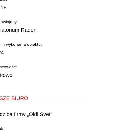
18
awiający:
natorium Radon
in wykonania obiektu:
24
jscowość:
tłowo
SZE BIURO
dziba firmy „Oldi Svet”
sk: