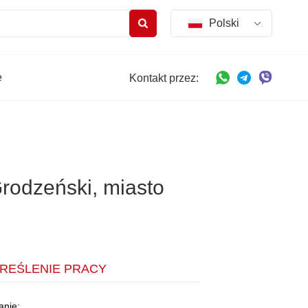
Polski
e
Kontakt przez:
odzeński, miasto
REŚLENIE PRACY
anie: