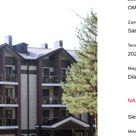
OM
Zam
Sa
Term
20
Mie
Dia
NA
Sie
Miń