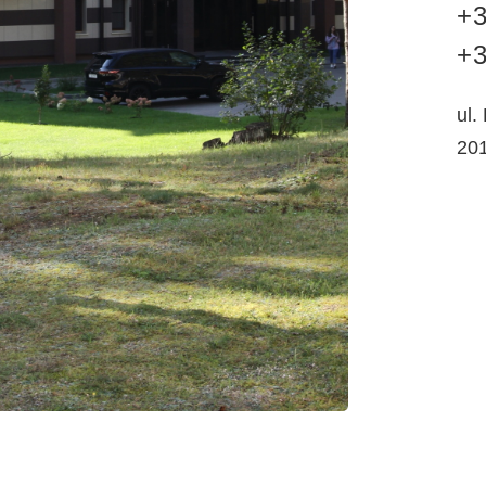
+3
+3
ul.
20